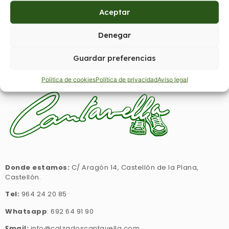
Aceptar
VALENCIANA YUTE
Denegar
Regístrate para ver precios
Guardar preferencias
Politica de cookies
Política de privacidad
Aviso legal
Donde estamos:
C/ Aragón 14, Castellón de la Plana,
Castellón.
Tel:
964 24 20 85
Whatsapp
: 692 64 91 90
Email:
info@calzadoscantavella.com