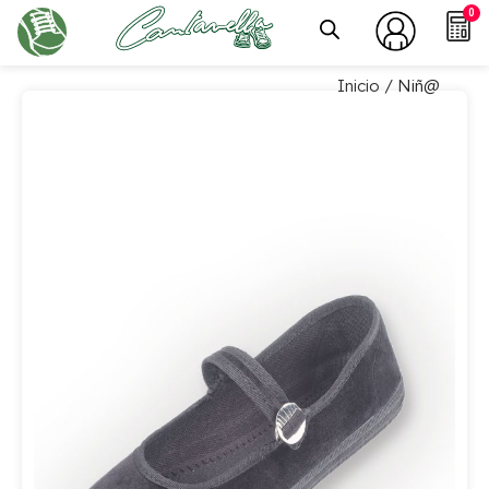
0
Inicio
/ Niñ@