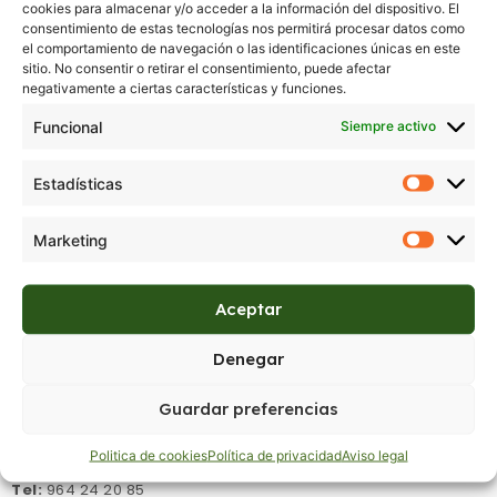
cookies para almacenar y/o acceder a la información del dispositivo. El
consentimiento de estas tecnologías nos permitirá procesar datos como
el comportamiento de navegación o las identificaciones únicas en este
sitio. No consentir o retirar el consentimiento, puede afectar
negativamente a ciertas características y funciones.
3991
Funcional
Siempre activo
Regístrate para ver precios
Estadísticas
Marketing
Aceptar
Denegar
Guardar preferencias
Donde estamos:
C/ Aragón 14, Castellón de la Plana,
Castellón.
Politica de cookies
Política de privacidad
Aviso legal
Tel:
964 24 20 85