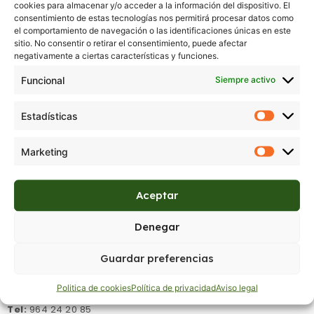
cookies para almacenar y/o acceder a la información del dispositivo. El
consentimiento de estas tecnologías nos permitirá procesar datos como
el comportamiento de navegación o las identificaciones únicas en este
sitio. No consentir o retirar el consentimiento, puede afectar
negativamente a ciertas características y funciones.
7008
Funcional
Siempre activo
Regístrate para ver precios
Estadísticas
Marketing
Aceptar
Denegar
Guardar preferencias
Donde estamos:
C/ Aragón 14, Castellón de la Plana,
Castellón.
Politica de cookies
Política de privacidad
Aviso legal
Tel:
964 24 20 85