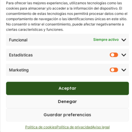
Zapatos comodisisimoss
Para ofrecer las mejores experiencias, utilizamos tecnologías como las
Eugenia te atenderá estupendamente,recomendable 
cookies para almacenar y/o acceder a la información del dispositivo. El
consentimiento de estas tecnologías nos permitirá procesar datos como el
comportamiento de navegación o las identificaciones únicas en este sitio.
No consentir o retirar el consentimiento, puede afectar negativamente a
ciertas características y funciones.
Funcional
Siempre activo
Verificado por: Trustindex
Estadísticas
Marketing
Aceptar
Denegar
Guardar preferencias
Donde estamos:
C/ Aragón 14, Castellón de la Plana,
Castellón.
Politica de cookies
Política de privacidad
Aviso legal
Tel:
964 24 20 85