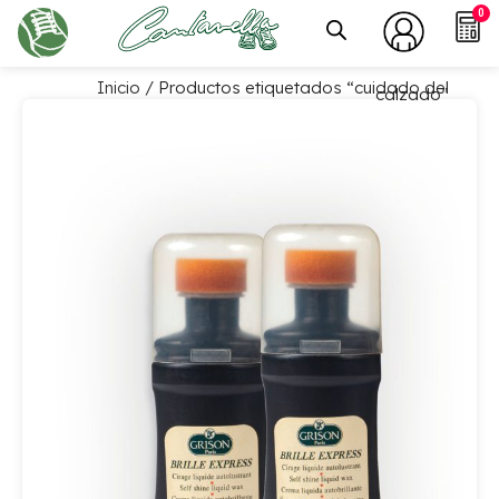
0
Inicio
/ Productos etiquetados “cuidado del
calzado”