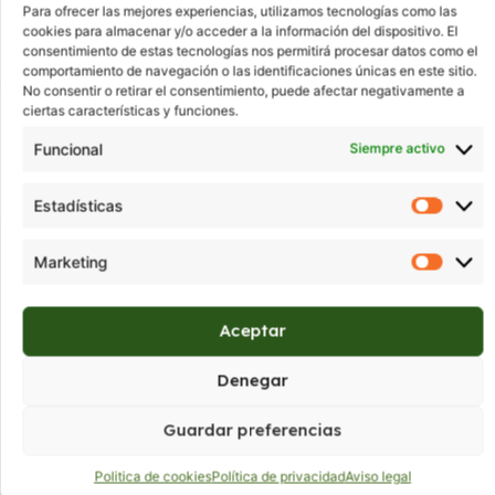
Para ofrecer las mejores experiencias, utilizamos tecnologías como las
cookies para almacenar y/o acceder a la información del dispositivo. El
consentimiento de estas tecnologías nos permitirá procesar datos como el
comportamiento de navegación o las identificaciones únicas en este sitio.
No consentir o retirar el consentimiento, puede afectar negativamente a
ciertas características y funciones.
Funcional
Siempre activo
Verificado por: Trustindex
Estadísticas
Marketing
Aceptar
Denegar
Guardar preferencias
Donde estamos:
C/ Aragón 14, Castellón de la Plana,
Castellón.
Politica de cookies
Política de privacidad
Aviso legal
Tel:
964 24 20 85