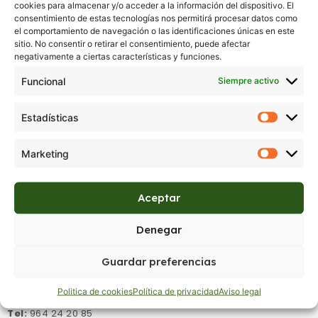
cookies para almacenar y/o acceder a la información del dispositivo. El
consentimiento de estas tecnologías nos permitirá procesar datos como
el comportamiento de navegación o las identificaciones únicas en este
sitio. No consentir o retirar el consentimiento, puede afectar
negativamente a ciertas características y funciones.
11132
Funcional
Siempre activo
Regístrate para ver precios
Estadísticas
Marketing
Aceptar
Denegar
Guardar preferencias
Donde estamos:
C/ Aragón 14, Castellón de la Plana,
Castellón.
Politica de cookies
Política de privacidad
Aviso legal
Tel:
964 24 20 85