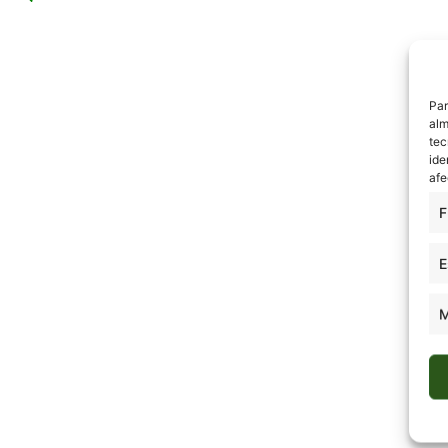
Par
alm
tec
ide
afe
F
E
M