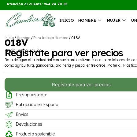
Atención al cliente: 964 24 20 85
INICIO
HOMBRE
MUJER
UN
Inicio
/
Hombre
/
Para trabajo Hombre
/ 018V
018V
Regístrate para ver precios
Precio IVA no incluido
Bota de agua alta industrial con suela antideslizante ideal para labores del c
como agricultura, ganadería, jardinería y pesca, entre otros. Material: Plástico
Regístrate para ver precios
Presupuestador
Fabricado en España
Envios
Devoluciones
Producto sostenible