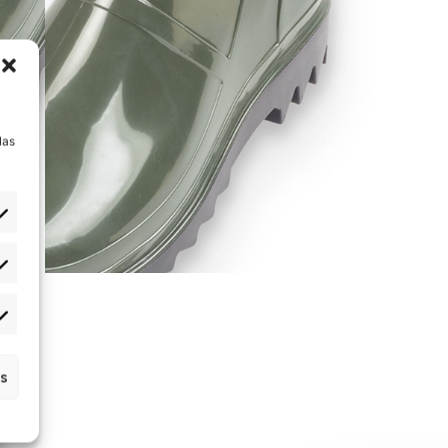
a
las
s