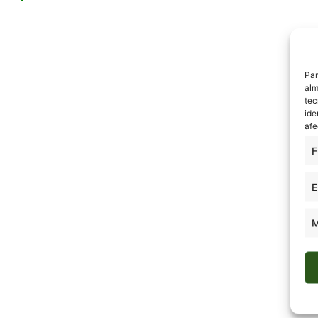
Par
alm
tec
ide
afe
F
E
M