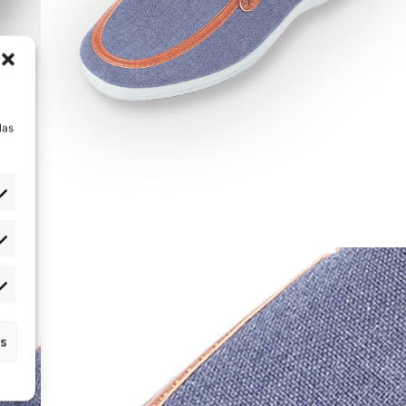
a
las
s