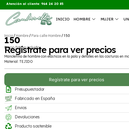
Atención al cliente: 964 24 20 85
INICIO
HOMBRE
MUJER
UN
Inicio
/
Hombre
/
Para calle Hombre
/ 150
150
Regístrate para ver precios
Precio IVA no incluido
Manoletina de hombre con elásticos en la pala y detalles en las costuras en m
Material: TEJIDO
Regístrate para ver precios
Presupuestador
Fabricado en España
Envios
Devoluciones
Producto sostenible