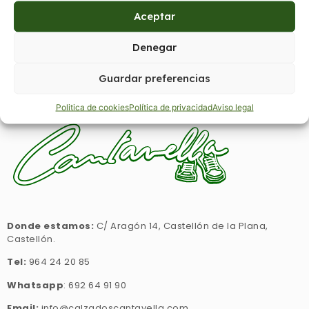
Aceptar
VALENCIANA YUTE
Denegar
Regístrate para ver precios
Guardar preferencias
Politica de cookies
Política de privacidad
Aviso legal
Donde estamos:
C/ Aragón 14, Castellón de la Plana,
Castellón.
Tel:
964 24 20 85
Whatsapp
: 692 64 91 90
Email:
info@calzadoscantavella.com